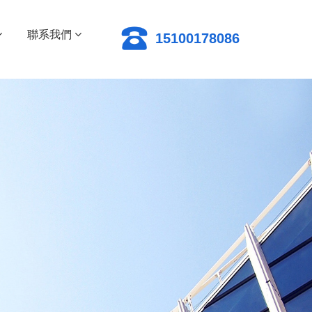
聯系我們
15100178086